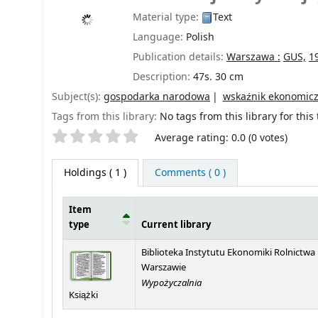
Material type:
Text
Language:
Polish
Publication details:
Warszawa :
GUS,
1
Description:
47s. 30 cm
Subject(s):
gospodarka narodowa
wskaźnik ekonomic
Tags from this library:
No tags from this library for this t
Star ratings
Average rating: 0.0 (0 votes)
Holdings
( 1 )
Comments ( 0 )
Item
type
Current library
Holdings
Biblioteka Instytutu Ekonomiki Rolnictwa
Warszawie
Wypożyczalnia
Książki