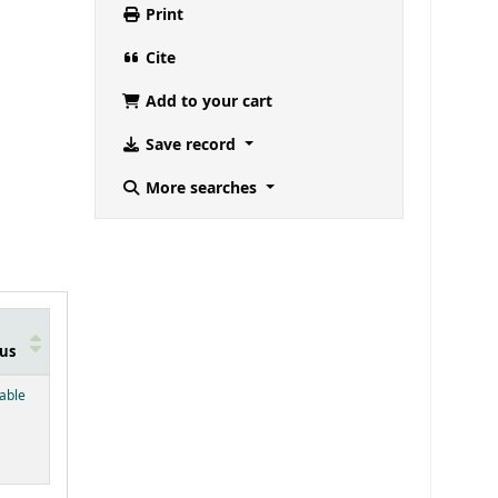
Print
Cite
Add to your cart
Save record
More searches
us
below)
lable