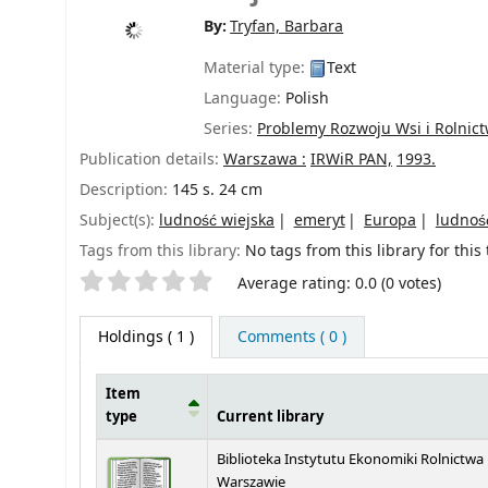
By:
Tryfan, Barbara
Material type:
Text
Language:
Polish
Series:
Problemy Rozwoju Wsi i Rolnic
Publication details:
Warszawa :
IRWiR PAN,
1993.
Description:
145 s. 24 cm
Subject(s):
ludność wiejska
emeryt
Europa
ludnoś
Tags from this library:
No tags from this library for this t
Star ratings
Average rating: 0.0 (0 votes)
Holdings
( 1 )
Comments ( 0 )
Item
type
Current library
Holdings
Biblioteka Instytutu Ekonomiki Rolnictwa
Warszawie