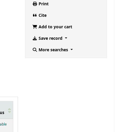
Print
Cite
Add to your cart
Save record
More searches
us
below)
lable