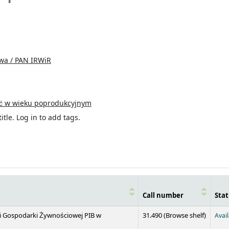
twa / PAN IRWiR
ć w wieku poprodukcyjnym
itle.
Log in to add tags.
Call number
Stat
(Opens 
 i Gospodarki Żywnościowej PIB w
31.490 (
Browse shelf
)
Avai