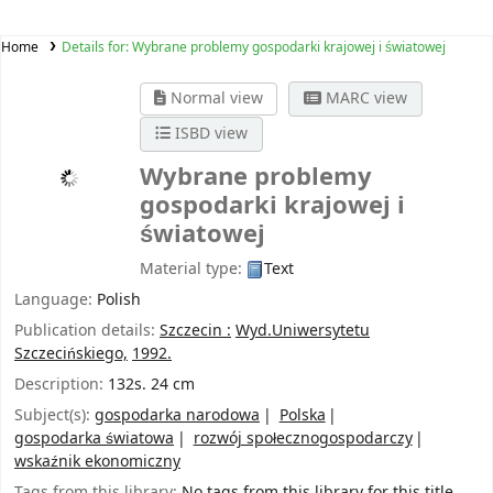
Home
Details for:
Wybrane problemy gospodarki krajowej i światowej
Normal view
MARC view
ISBD view
Wybrane problemy
gospodarki krajowej i
światowej
Material type:
Text
Language:
Polish
Publication details:
Szczecin :
Wyd.Uniwersytetu
Szczecińskiego,
1992.
Description:
132s. 24 cm
Subject(s):
gospodarka narodowa
Polska
gospodarka światowa
rozwój społecznogospodarczy
wskaźnik ekonomiczny
Tags from this library:
No tags from this library for this title.