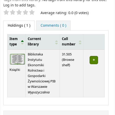
Log in to add tags.
Star ratings
Average rating: 0.0 (0 votes)
Holdings
( 1 )
Comments ( 0 )
Item
Current
Call
type
library
number
Holdings
Biblioteka
31.505
Instytutu
(
Browse
(Opens below)
Ekonomiki
shelf
)
Książki
Rolnictwa i
Gospodarki
Żywnościowej PIB
w Warszawie
Wypożyczalnia