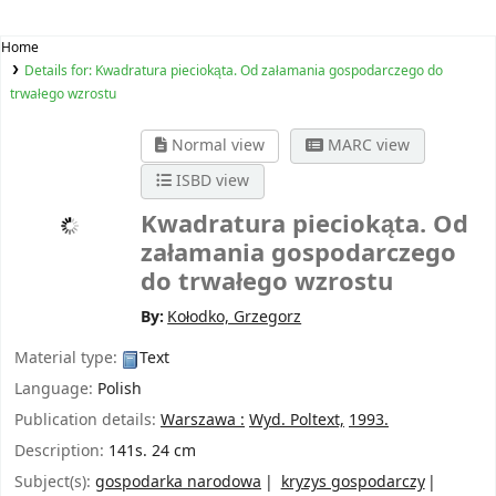
Home
Details for:
Kwadratura pieciokąta. Od załamania gospodarczego do
trwałego wzrostu
Normal view
MARC view
ISBD view
Kwadratura pieciokąta. Od
załamania gospodarczego
do trwałego wzrostu
By:
Kołodko, Grzegorz
Material type:
Text
Language:
Polish
Publication details:
Warszawa :
Wyd. Poltext,
1993.
Description:
141s. 24 cm
Subject(s):
gospodarka narodowa
kryzys gospodarczy