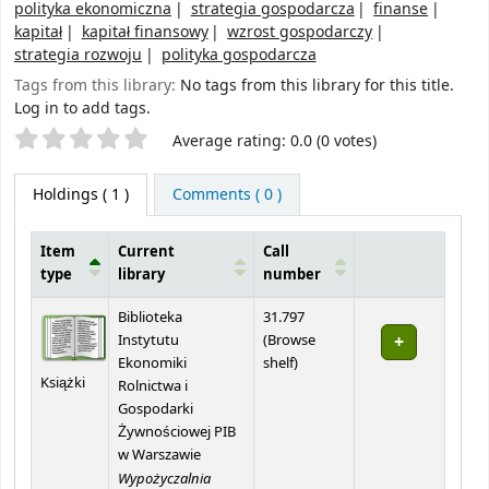
polityka ekonomiczna
strategia gospodarcza
finanse
kapitał
kapitał finansowy
wzrost gospodarczy
strategia rozwoju
polityka gospodarcza
Tags from this library:
No tags from this library for this title.
Log in to add tags.
Star ratings
Average rating: 0.0 (0 votes)
Holdings
( 1 )
Comments ( 0 )
Item
Current
Call
type
library
number
Holdings
Biblioteka
31.797
Instytutu
(
Browse
(Opens below)
Ekonomiki
shelf
)
Książki
Rolnictwa i
Gospodarki
Żywnościowej PIB
w Warszawie
Wypożyczalnia