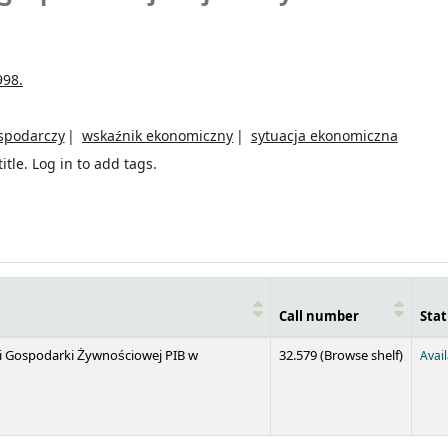
998.
spodarczy
wskaźnik ekonomiczny
sytuacja ekonomiczna
itle.
Log in to add tags.
Call number
Stat
(Opens 
 i Gospodarki Żywnościowej PIB w
32.579 (
Browse shelf
)
Avai