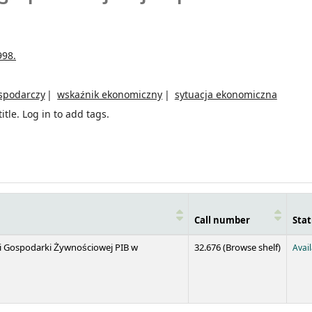
998.
spodarczy
wskaźnik ekonomiczny
sytuacja ekonomiczna
itle.
Log in to add tags.
Call number
Stat
(Opens 
 i Gospodarki Żywnościowej PIB w
32.676 (
Browse shelf
)
Avai