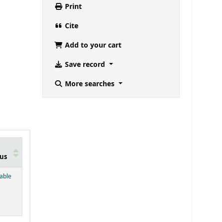
Print
Cite
Add to your cart
Save record
More searches
us
below)
lable