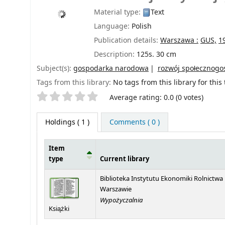
Material type:
Text
Language:
Polish
Publication details:
Warszawa :
GUS,
1
Description:
125s. 30 cm
Subject(s):
gospodarka narodowa
rozwój społecznogo
Tags from this library:
No tags from this library for this t
Star ratings
Average rating: 0.0 (0 votes)
Holdings
( 1 )
Comments ( 0 )
Item
type
Current library
Holdings
Biblioteka Instytutu Ekonomiki Rolnictwa
Warszawie
Wypożyczalnia
Książki