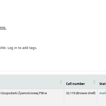
996.
e
itle.
Log in to add tags.
Call number
Stat
(Opens 
 i Gospodarki Żywnościowej PIB w
32.119 (
Browse shelf
)
Avai