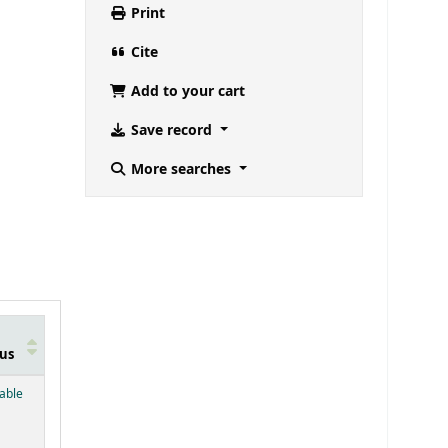
Print
Cite
Add to your cart
Save record
More searches
us
below)
lable