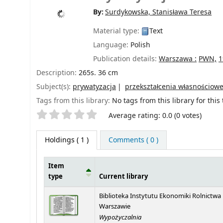
By:
Surdykowska, Stanisława Teresa
Material type:
Text
Language:
Polish
Publication details:
Warszawa :
PWN,
1
Description:
265s. 36 cm
Subject(s):
prywatyzacja
przekształcenia własnościow
Tags from this library:
No tags from this library for this t
Star ratings
Average rating: 0.0 (0 votes)
Holdings
( 1 )
Comments ( 0 )
Item
type
Current library
Holdings
Biblioteka Instytutu Ekonomiki Rolnictwa
Warszawie
Wypożyczalnia