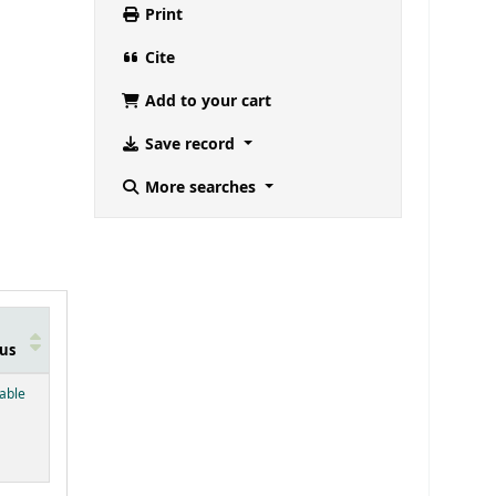
Print
Cite
Add to your cart
Save record
More searches
us
below)
lable