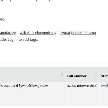
996.
spodarczy
wskaźnik ekonomiczny
sytuacja ekonomiczna
itle.
Log in to add tags.
Call number
Stat
(Opens 
 i Gospodarki Żywnościowej PIB w
32.237 (
Browse shelf
)
Avai