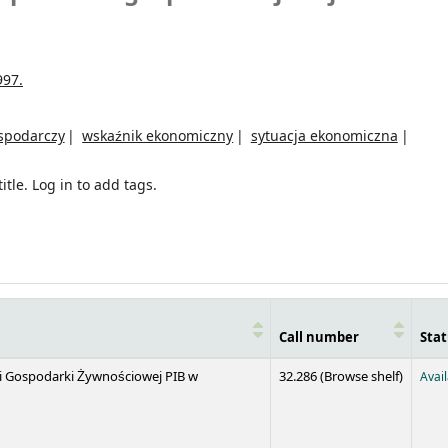
997.
spodarczy
wskaźnik ekonomiczny
sytuacja ekonomiczna
itle.
Log in to add tags.
Call number
Stat
(Opens 
 i Gospodarki Żywnościowej PIB w
32.286 (
Browse shelf
)
Avai