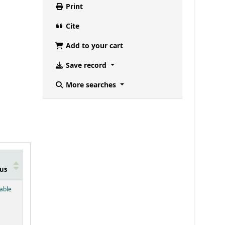
Print
Cite
Add to your cart
Save record
More searches
us
below)
lable