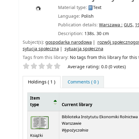
Material type:
Text
Language:
Polish
Publication details:
Warszawa :
GUS,
1
Description:
138s. 30 cm
Subject(s):
gospodarka narodowa
rozwój społecznogo
sytucja społeczna
sytuacja społeczna
Tags from this library:
No tags from this library for this t
Star ratings
Average rating: 0.0 (0 votes)
Holdings
( 1 )
Comments ( 0 )
Item
type
Current library
Holdings
Biblioteka Instytutu Ekonomiki Rolnictwa
Warszawie
Wypożyczalnia
Książki