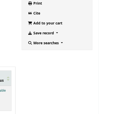
Print
Cite
Add to your cart
Save record
More searches
us
below)
lable