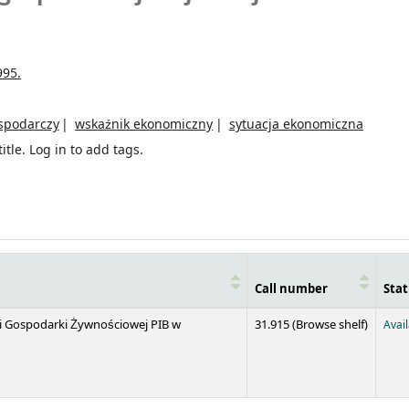
995.
spodarczy
wskaźnik ekonomiczny
sytuacja ekonomiczna
itle.
Log in to add tags.
Call number
Stat
(Opens 
 i Gospodarki Żywnościowej PIB w
31.915 (
Browse shelf
)
Avai