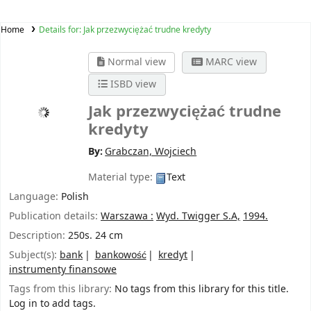
Home
Details for:
Jak przezwyciężać trudne kredyty
Normal view
MARC view
ISBD view
Jak przezwyciężać trudne
kredyty
By:
Grabczan, Wojciech
Material type:
Text
Language:
Polish
Publication details:
Warszawa :
Wyd. Twigger S.A,
1994.
Description:
250s. 24 cm
Subject(s):
bank
bankowość
kredyt
instrumenty finansowe
Tags from this library:
No tags from this library for this title.
Log in to add tags.