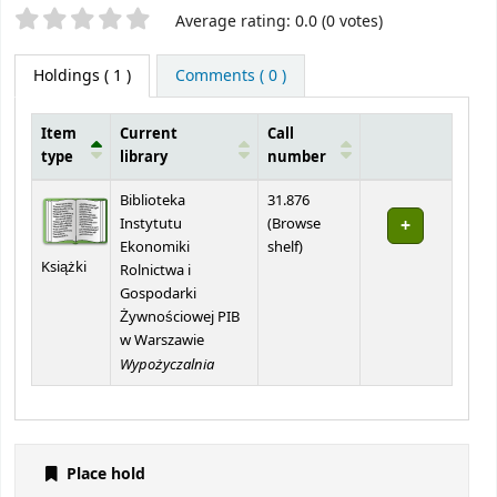
Star ratings
Average rating: 0.0 (0 votes)
Holdings
( 1 )
Comments ( 0 )
Item
Current
Call
type
library
number
Holdings
Biblioteka
31.876
Instytutu
(
Browse
(Opens below)
Ekonomiki
shelf
)
Książki
Rolnictwa i
Gospodarki
Żywnościowej PIB
w Warszawie
Wypożyczalnia
Place hold