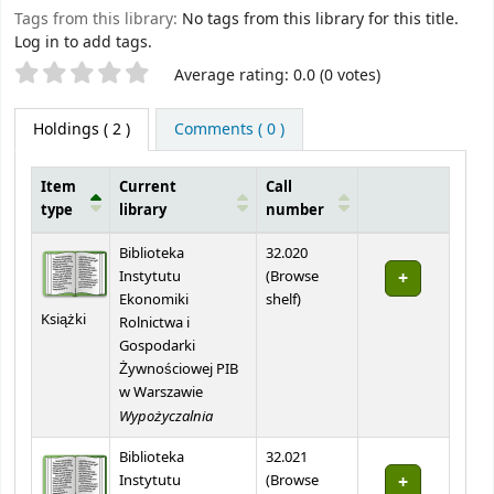
Tags from this library:
No tags from this library for this title.
Log in to add tags.
Star ratings
Average rating: 0.0 (0 votes)
Holdings
( 2 )
Comments ( 0 )
Item
Current
Call
type
library
number
Holdings
Biblioteka
32.020
Instytutu
(
Browse
(Opens below)
Ekonomiki
shelf
)
Książki
Rolnictwa i
Gospodarki
Żywnościowej PIB
w Warszawie
Wypożyczalnia
Biblioteka
32.021
Instytutu
(
Browse