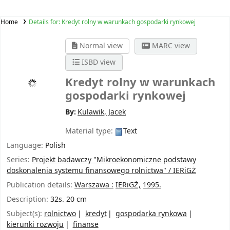
Home
Details for:
Kredyt rolny w warunkach gospodarki rynkowej
Normal view
MARC view
ISBD view
Kredyt rolny w warunkach
gospodarki rynkowej
By:
Kulawik, Jacek
Material type:
Text
Language:
Polish
Series:
Projekt badawczy "Mikroekonomiczne podstawy
doskonalenia systemu finansowego rolnictwa" / IERiGŻ
Publication details:
Warszawa :
IERiGŻ,
1995.
Description:
32s. 20 cm
Subject(s):
rolnictwo
kredyt
gospodarka rynkowa
kierunki rozwoju
finanse