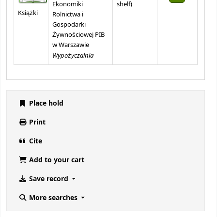
(Opens below)
Ekonomiki
shelf
)
Książki
Rolnictwa i
Gospodarki
Żywnościowej PIB
w Warszawie
Wypożyczalnia
Place hold
Print
Cite
Add to your cart
Save record
More searches