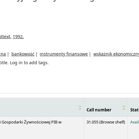
ltext,
1992.
zna
bankowość
instrumenty finansowe
wskaźnik ekonomiczn
itle.
Log in to add tags.
Call number
Stat
(Opens 
 i Gospodarki Żywnościowej PIB w
31.055 (
Browse shelf
)
Avai