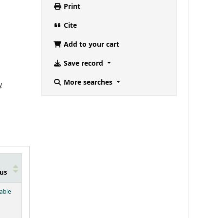
Print
Cite
Add to your cart
Save record
More searches
y
us
below)
lable