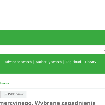
Advanced search
Authority search
Tag cloud
Library
dnienia
ISBD view
ercyjnego. Wybrane zagadnienia