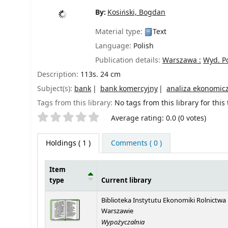
By:
Kosiński, Bogdan
Material type:
Text
Language:
Polish
Publication details:
Warszawa :
Wyd. Po
Description:
113s. 24 cm
Subject(s):
bank
bank komercyjny
analiza ekonomic
Tags from this library:
No tags from this library for this t
Star ratings
Average rating: 0.0 (0 votes)
Holdings
( 1 )
Comments ( 0 )
Item
type
Current library
Holdings
Biblioteka Instytutu Ekonomiki Rolnictwa
Warszawie
Wypożyczalnia