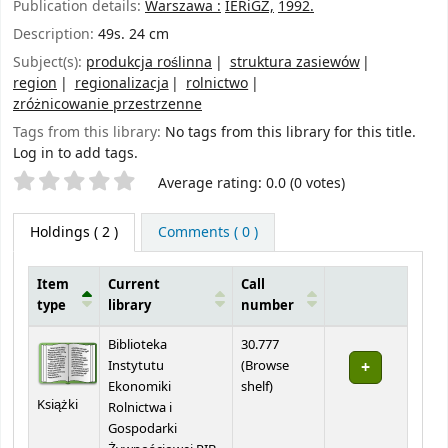
Publication details:
Warszawa :
IERiGŻ,
1992.
Description:
49s. 24 cm
Subject(s):
produkcja roślinna
struktura zasiewów
region
regionalizacja
rolnictwo
zróżnicowanie przestrzenne
Tags from this library:
No tags from this library for this title.
Log in to add tags.
Star ratings
Average rating: 0.0 (0 votes)
Holdings
( 2 )
Comments ( 0 )
Item
Current
Call
type
library
number
Holdings
Biblioteka
30.777
Instytutu
(
Browse
(Opens below)
Ekonomiki
shelf
)
Książki
Rolnictwa i
Gospodarki