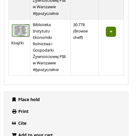
Żywnościowej PIB
w Warszawie
Wypożyczalnia
Biblioteka
30.778
Instytutu
(
Browse
(Opens below)
Ekonomiki
shelf
)
Książki
Rolnictwa i
Gospodarki
Żywnościowej PIB
w Warszawie
Wypożyczalnia
Place hold
Print
Cite
Add to your cart