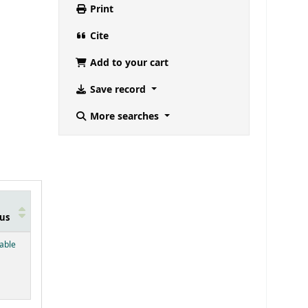
Print
Cite
Add to your cart
Save record
More searches
us
below)
lable