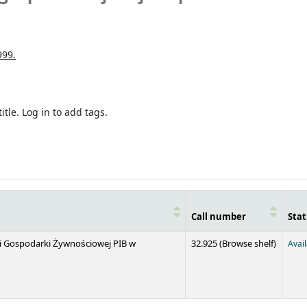
999.
itle.
Log in to add tags.
Call number
Stat
(Opens 
 i Gospodarki Żywnościowej PIB w
32.925 (
Browse shelf
)
Avai