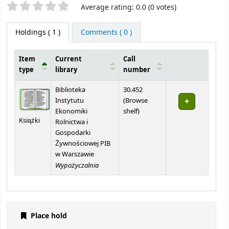
Star ratings
Average rating: 0.0 (0 votes)
Holdings
( 1 )
Comments ( 0 )
Item
Current
Call
type
library
number
Holdings
Biblioteka
30.452
Instytutu
(
Browse
(Opens below)
Ekonomiki
shelf
)
Książki
Rolnictwa i
Gospodarki
Żywnościowej PIB
w Warszawie
Wypożyczalnia
Place hold