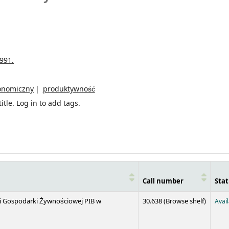
991.
onomiczny
produktywność
itle.
Log in to add tags.
Call number
Stat
(Opens 
 i Gospodarki Żywnościowej PIB w
30.638 (
Browse shelf
)
Avai