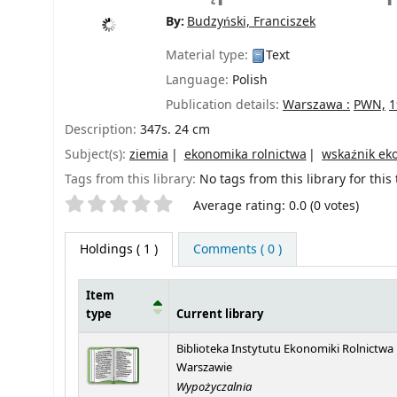
By:
Budzyński, Franciszek
Material type:
Text
Language:
Polish
Publication details:
Warszawa :
PWN,
1
Description:
347s. 24 cm
Subject(s):
ziemia
ekonomika rolnictwa
wskaźnik ek
Tags from this library:
No tags from this library for this t
Star ratings
Average rating: 0.0 (0 votes)
Holdings
( 1 )
Comments ( 0 )
Item
type
Current library
Holdings
Biblioteka Instytutu Ekonomiki Rolnictwa
Warszawie
Wypożyczalnia