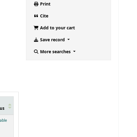
Print
Cite
Add to your cart
Save record
More searches
us
below)
lable