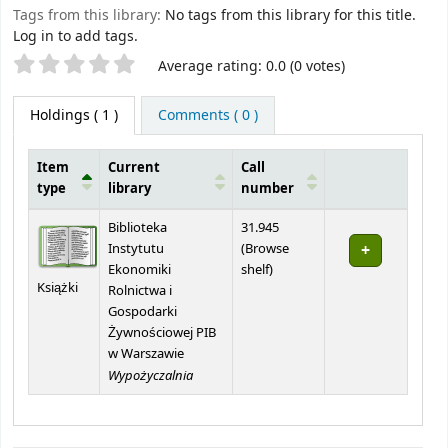
Tags from this library:
No tags from this library for this title.
Log in to add tags.
Star ratings
Average rating: 0.0 (0 votes)
Holdings
( 1 )
Comments ( 0 )
Item
Current
Call
type
library
number
Holdings
Biblioteka
31.945
Instytutu
(
Browse
(Opens below)
Ekonomiki
shelf
)
Książki
Rolnictwa i
Gospodarki
Żywnościowej PIB
w Warszawie
Wypożyczalnia