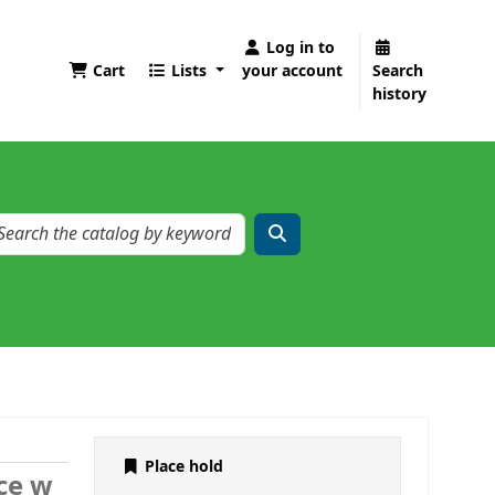
Log in to
Cart
Lists
your account
Search
history
Place hold
ce w