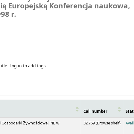
nią Europejską
Konferencja naukowa,
98 r.
itle.
Log in to add tags.
Call number
Stat
(Opens 
 i Gospodarki Żywnościowej PIB w
32.769 (
Browse shelf
)
Avai