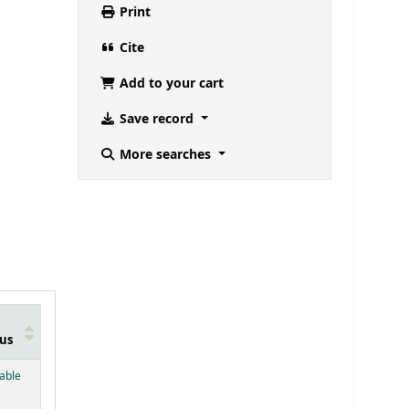
Print
Cite
Add to your cart
Save record
More searches
us
below)
lable