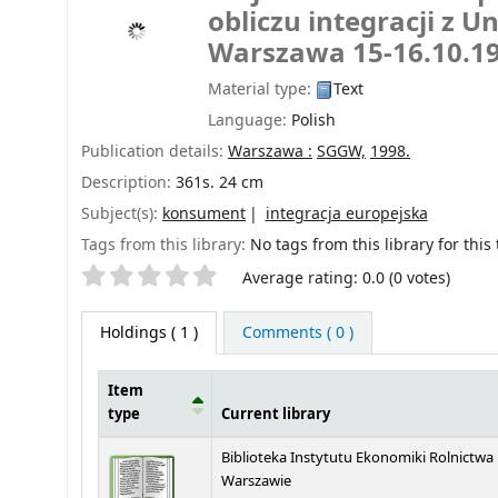
obliczu integracji z U
Warszawa 15-16.10.19
Material type:
Text
Language:
Polish
Publication details:
Warszawa :
SGGW,
1998.
Description:
361s. 24 cm
Subject(s):
konsument
integracja europejska
Tags from this library:
No tags from this library for this t
Star ratings
Average rating: 0.0 (0 votes)
Holdings
( 1 )
Comments ( 0 )
Item
type
Current library
Holdings
Biblioteka Instytutu Ekonomiki Rolnictwa
Warszawie