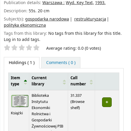
Publication details:
Warszawa :
Wyd. Key Text,
1993.
Description:
55s. 20 cm
Subject(s):
gospodarka narodowa
restrukturyzacja
polityka ekonomiczna
Tags from this library:
No tags from this library for this title.
Log in to add tags.
Star ratings
Average rating: 0.0 (0 votes)
Holdings
( 1 )
Comments ( 0 )
Item
Current
Call
type
library
number
Holdings
Biblioteka
31.337
Instytutu
(
Browse
(Opens below)
Ekonomiki
shelf
)
Książki
Rolnictwa i
Gospodarki
Żywnościowej PIB