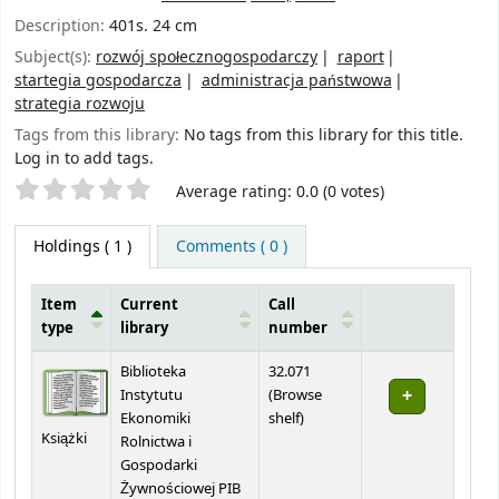
Description:
401s. 24 cm
Subject(s):
rozwój społecznogospodarczy
raport
startegia gospodarcza
administracja państwowa
strategia rozwoju
Tags from this library:
No tags from this library for this title.
Log in to add tags.
Star ratings
Average rating: 0.0 (0 votes)
Holdings
( 1 )
Comments ( 0 )
Item
Current
Call
type
library
number
Holdings
Biblioteka
32.071
Instytutu
(
Browse
(Opens below)
Ekonomiki
shelf
)
Książki
Rolnictwa i
Gospodarki
Żywnościowej PIB