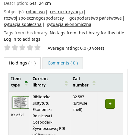
Description:
64s. 24 cm
Subject(s):
rolnictwo
restrukturyzacja
rozwój społecznogospodarczy
gospodarstwo państwowe
sytuacja społeczna
sytuacja ekonomiczna
Tags from this library:
No tags from this library for this title.
Log in to add tags.
Star ratings
Average rating: 0.0 (0 votes)
Holdings
( 1 )
Comments ( 0 )
Item
Current
Call
type
library
number
Holdings
Biblioteka
32.587
Instytutu
(
Browse
(Opens below)
Ekonomiki
shelf
)
Książki
Rolnictwa i
Gospodarki
Żywnościowej PIB