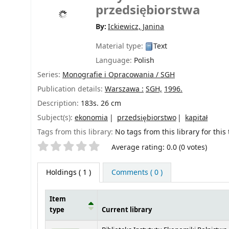
przedsiębiorstwa
By:
Ickiewicz, Janina
Material type:
Text
Language:
Polish
Series:
Monografie i Opracowania / SGH
Publication details:
Warszawa :
SGH,
1996.
Description:
183s. 26 cm
Subject(s):
ekonomia
przedsiębiorstwo
kapitał
Tags from this library:
No tags from this library for this t
Star ratings
Average rating: 0.0 (0 votes)
Holdings
( 1 )
Comments ( 0 )
Item
type
Current library
Holdings