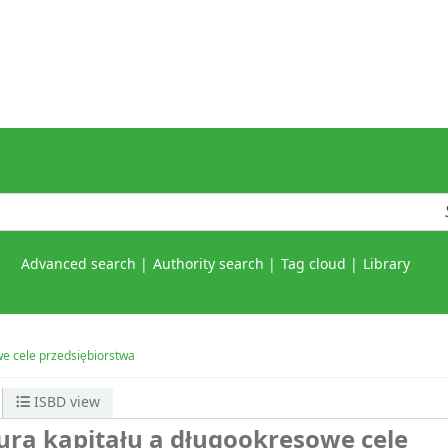
Advanced search
Authority search
Tag cloud
Library
we cele przedsiębiorstwa
ISBD view
ura kapitału a długookresowe cele