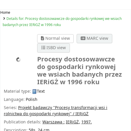
Home
Details for:
Procesy dostosowawcze do gospodarki rynkowej we wsiach
badanych przez IERiGŻ w 1996 roku
Normal view
MARC view
ISBD view
Procesy dostosowawcze
do gospodarki rynkowej
we wsiach badanych przez
IERiGŻ w 1996 roku
Material type:
Text
Language:
Polish
Series:
Projekt badawczy "Procesy transformacji wsi i
rolnictwa do gospodarki rynkowej" / IERiGŻ
Publication details:
Warszawa :
IERiGŻ,
1997.
Description:
58s. 24 cm