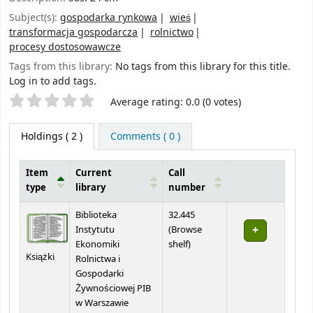
Subject(s):
gospodarka rynkowa
wieś
transformacja gospodarcza
rolnictwo
procesy dostosowawcze
Tags from this library:
No tags from this library for this title.
Log in to add tags.
Star ratings
Average rating: 0.0 (0 votes)
Holdings
( 2 )
Comments ( 0 )
Item
Current
Call
type
library
number
Holdings
Biblioteka
32.445
Instytutu
(
Browse
(Opens below)
Ekonomiki
shelf
)
Książki
Rolnictwa i
Gospodarki
Żywnościowej PIB
w Warszawie