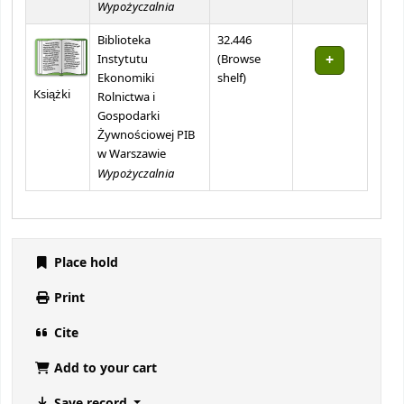
Wypożyczalnia
Biblioteka
32.446
Instytutu
(
Browse
(Opens below)
Ekonomiki
shelf
)
Książki
Rolnictwa i
Gospodarki
Żywnościowej PIB
w Warszawie
Wypożyczalnia
Place hold
Print
Cite
Add to your cart
Save record