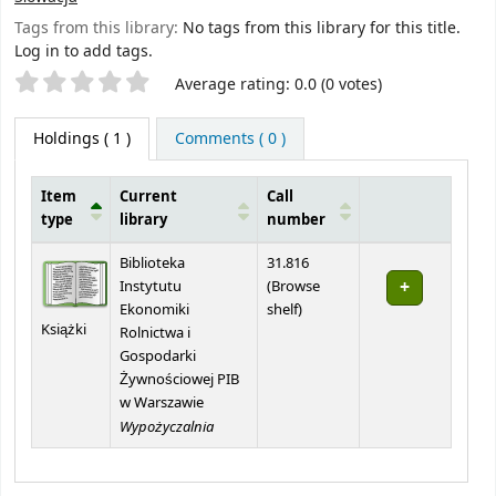
Tags from this library:
No tags from this library for this title.
Log in to add tags.
Star ratings
Average rating: 0.0 (0 votes)
Holdings
( 1 )
Comments ( 0 )
Item
Current
Call
type
library
number
Holdings
Biblioteka
31.816
Instytutu
(
Browse
(Opens below)
Ekonomiki
shelf
)
Książki
Rolnictwa i
Gospodarki
Żywnościowej PIB
w Warszawie
Wypożyczalnia