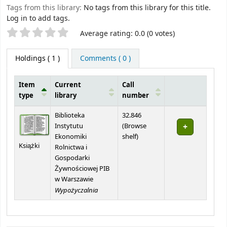
Tags from this library:
No tags from this library for this title.
Log in to add tags.
Star ratings
Average rating: 0.0 (0 votes)
Holdings
( 1 )
Comments ( 0 )
Item
Current
Call
type
library
number
Holdings
Biblioteka
32.846
Instytutu
(
Browse
(Opens below)
Ekonomiki
shelf
)
Książki
Rolnictwa i
Gospodarki
Żywnościowej PIB
w Warszawie
Wypożyczalnia