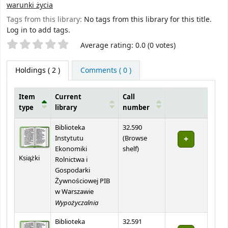
warunki życia
Tags from this library:
No tags from this library for this title.
Log in to add tags.
Star ratings
Average rating: 0.0 (0 votes)
Holdings
( 2 )
Comments ( 0 )
Item
Current
Call
type
library
number
Holdings
Biblioteka
32.590
Instytutu
(
Browse
(Opens below)
Ekonomiki
shelf
)
Książki
Rolnictwa i
Gospodarki
Żywnościowej PIB
w Warszawie
Wypożyczalnia
Biblioteka
32.591