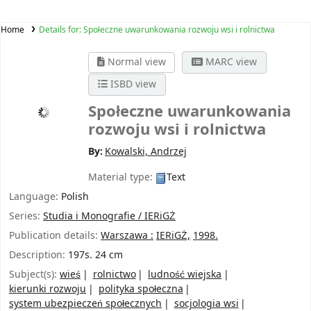
Home
Details for:
Społeczne uwarunkowania rozwoju wsi i rolnictwa
Normal view
MARC view
ISBD view
Społeczne uwarunkowania
rozwoju wsi i rolnictwa
By:
Kowalski, Andrzej
Material type:
Text
Language:
Polish
Series:
Studia i Monografie / IERiGŻ
Publication details:
Warszawa :
IERiGŻ,
1998.
Description:
197s. 24 cm
Subject(s):
wieś
rolnictwo
ludność wiejska
kierunki rozwoju
polityka społeczna
system ubezpieczeń społecznych
socjologia wsi