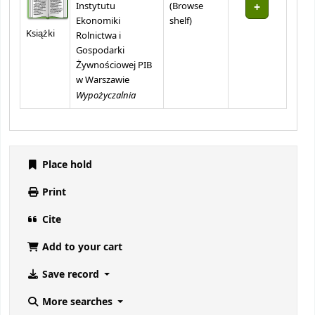
Instytutu
(
Browse
(Opens below)
Ekonomiki
shelf
)
Książki
Rolnictwa i
Gospodarki
Żywnościowej PIB
w Warszawie
Wypożyczalnia
Place hold
Print
Cite
Add to your cart
Save record
More searches