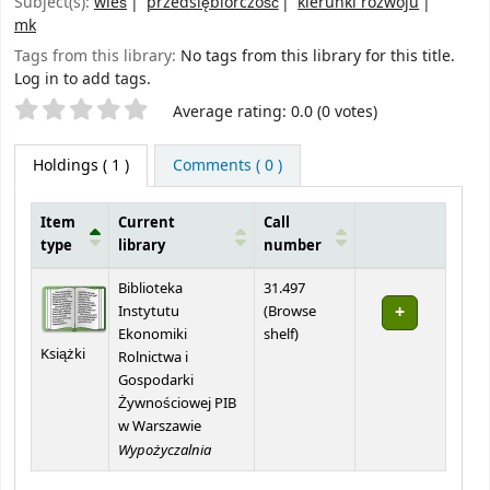
Subject(s):
wieś
przedsiębiorczość
kierunki rozwoju
mk
Tags from this library:
No tags from this library for this title.
Log in to add tags.
Star ratings
Average rating: 0.0 (0 votes)
Holdings
( 1 )
Comments ( 0 )
Item
Current
Call
type
library
number
Holdings
Biblioteka
31.497
Instytutu
(
Browse
(Opens below)
Ekonomiki
shelf
)
Książki
Rolnictwa i
Gospodarki
Żywnościowej PIB
w Warszawie
Wypożyczalnia