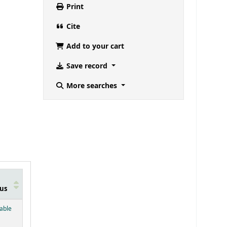
Print
Cite
Add to your cart
Save record
More searches
us
below)
lable