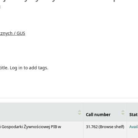
a
cznych / GUS
itle.
Log in to add tags.
Call number
Stat
(Opens 
 i Gospodarki Żywnościowej PIB w
31.762 (
Browse shelf
)
Avai