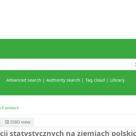
Advanced search
Authority search
Tag cloud
Library
ach polskich
ISBD view
ucji statystycznych na ziemiach polski