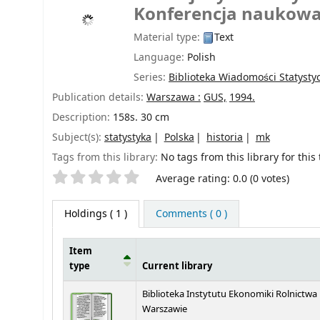
Konferencja naukow
Material type:
Text
Language:
Polish
Series:
Biblioteka Wiadomości Statysty
Publication details:
Warszawa :
GUS,
1994.
Description:
158s. 30 cm
Subject(s):
statystyka
Polska
historia
mk
Tags from this library:
No tags from this library for this t
Star ratings
Average rating: 0.0 (0 votes)
Holdings
( 1 )
Comments ( 0 )
Item
type
Current library
Holdings
Biblioteka Instytutu Ekonomiki Rolnictwa
Warszawie