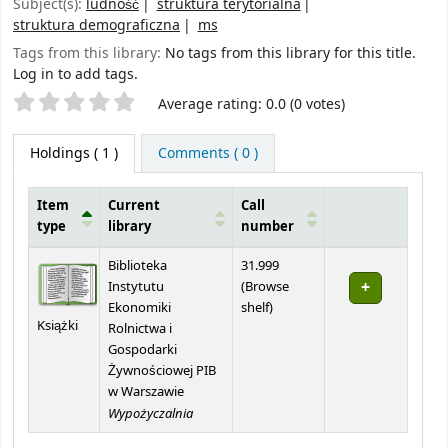
Subject(s):
ludność
struktura terytorialna
struktura demograficzna
ms
Tags from this library:
No tags from this library for this title.
Log in to add tags.
Star ratings
Average rating: 0.0 (0 votes)
Holdings
( 1 )
Comments ( 0 )
Item
Current
Call
type
library
number
Holdings
Biblioteka
31.999
Instytutu
(
Browse
(Opens below)
Ekonomiki
shelf
)
Książki
Rolnictwa i
Gospodarki
Żywnościowej PIB
w Warszawie
Wypożyczalnia