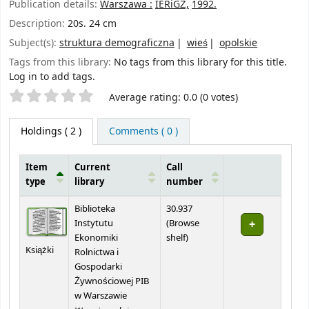
Publication details:
Warszawa :
IERiGŻ,
1992.
Description:
20s. 24 cm
Subject(s):
struktura demograficzna
wieś
opolskie
Tags from this library:
No tags from this library for this title.
Log in to add tags.
Star ratings
Average rating: 0.0 (0 votes)
Holdings
( 2 )
Comments ( 0 )
Item
Current
Call
type
library
number
Holdings
Biblioteka
30.937
Instytutu
(
Browse
(Opens below)
Ekonomiki
shelf
)
Książki
Rolnictwa i
Gospodarki
Żywnościowej PIB
w Warszawie