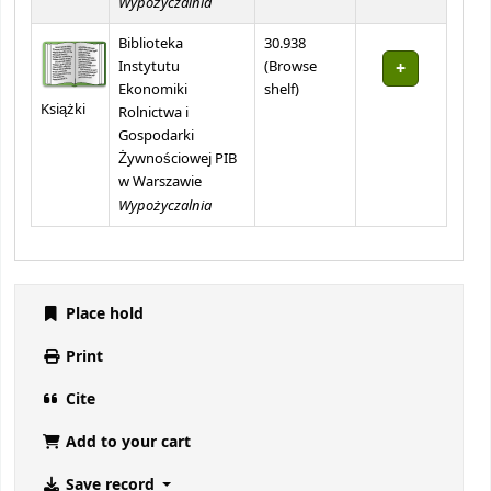
Wypożyczalnia
Biblioteka
30.938
Instytutu
(
Browse
(Opens below)
Ekonomiki
shelf
)
Książki
Rolnictwa i
Gospodarki
Żywnościowej PIB
w Warszawie
Wypożyczalnia
Place hold
Print
Cite
Add to your cart
Save record